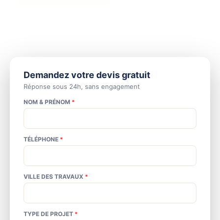
⭐ 4.9/5 — 87 avis Google
🛡️ Garantie décennale
🌿
Artisan RGE
📅 Depuis 2011
Demandez votre devis gratuit
Réponse sous 24h, sans engagement
NOM & PRÉNOM
*
TÉLÉPHONE
*
VILLE DES TRAVAUX
*
TYPE DE PROJET
*